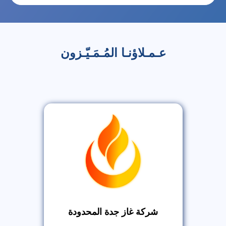
عـمـلاؤنـا المُـمَـيّـزون
شركة غاز جدة المحدودة