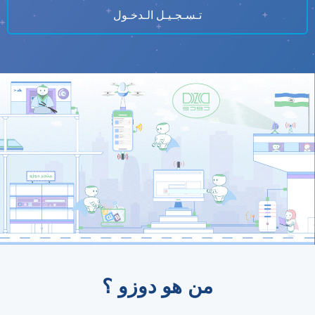
تـسـجـيـل الـدخـول
من هو دوزو ؟