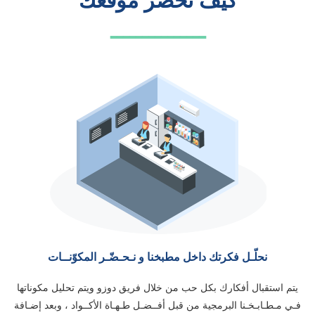
كيف نحضر موقعك
ـــــــــــــــ
نحلّـل فكرتك داخل مطبخنا و نـحـضّـر المكوّنــات
يتم استقبال أفكارك بكل حب من خلال فريق دوزو ويتم تحليل مكوناتها
فـي مـطـابـخـنا البرمجية من قبل أفــضـل طـهـاة الأكــواد ، وبعد إضـافة